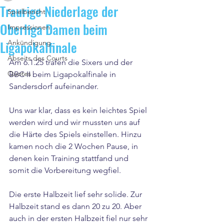
Traurige Niederlage der
Spielbericht
Oberliga Damen beim
Impressionen
Ligapokalfinale
Ankündigung
Abseits des Courts
Am 6.1.25 trafen die Sixers und der 
Quotes
BBC II beim Ligapokalfinale in 
Sandersdorf aufeinander.
Uns war klar, dass es kein leichtes Spiel 
werden wird und wir mussten uns auf 
die Härte des Spiels einstellen. Hinzu 
kamen noch die 2 Wochen Pause, in 
denen kein Training stattfand und 
somit die Vorbereitung wegfiel.
Die erste Halbzeit lief sehr solide. Zur 
Halbzeit stand es dann 20 zu 20. Aber 
auch in der ersten Halbzeit fiel nur sehr 