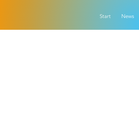
Start
News