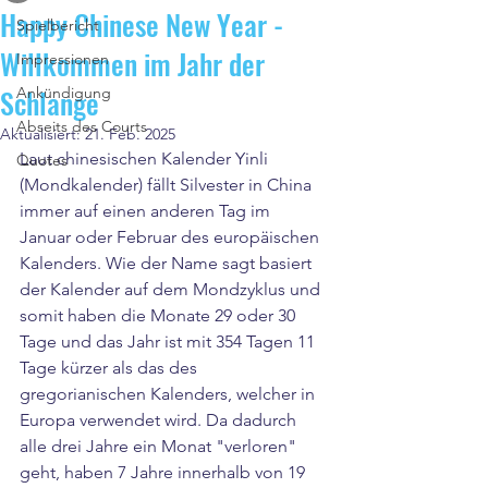
Happy Chinese New Year -
Spielbericht
Willkommen im Jahr der
Impressionen
Schlange
Ankündigung
Abseits des Courts
Aktualisiert:
21. Feb. 2025
Laut chinesischen Kalender Yinli 
Quotes
(Mondkalender) fällt Silvester in China 
immer auf einen anderen Tag im 
Januar oder Februar des europäischen 
Kalenders. Wie der Name sagt basiert 
der Kalender auf dem Mondzyklus und 
somit haben die Monate 29 oder 30 
Tage und das Jahr ist mit 354 Tagen 11 
Tage kürzer als das des 
gregorianischen Kalenders, welcher in 
Europa verwendet wird. Da dadurch 
alle drei Jahre ein Monat "verloren" 
geht, haben 7 Jahre innerhalb von 19 