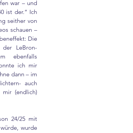
fen war – und 
ist der.“ Ich 
g seither von 
eos schauen – 
eneffekt: Die 
n der LeBron-
 ebenfalls 
nnte ich mir 
hne dann – im 
chtern- auch 
mir (endlich) 
on 24/25 mit 
würde, wurde 