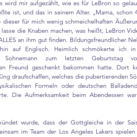
 wird mir aufgezählt, wie es für LeBron so gelau
te ist, und das in seinem Alter. „Mama, schon 40 
 dieser für mich wenig schmeichelhaften Äußerun
d lasse die Knaben machen, was heißt, LeBron Vid
 ALLES an ihm gut finden. Bildungsfreundlicher Neb
hin auf Englisch. Heimlich schmökerte ich i
e Sohnemann zum letzten Geburtstag vom
kten Freund geschenkt bekommen hatte. Dort ko
ing draufschaffen, welches die pubertierenden Sö
sikalischen Formeln oder deutschen Balladendi
ierte. Die Aufmerksamkeit beim Abendessen war 
kündet wurde, dass der Gottgleiche in der Sais
insam im Team der Los Angeles Lakers spielen 