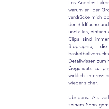
Los Angeles Lakers
warum er  der Größ
verdrücke mich ob
der Bildfläche un
und alles, einfach
Clips sind immer
Biographie, di
basketballverrüc
Detailwissen zum K
Gegensatz zu phy
wirklich interess
wieder sicher.
Übrigens: Als ver
seinem Sohn geme