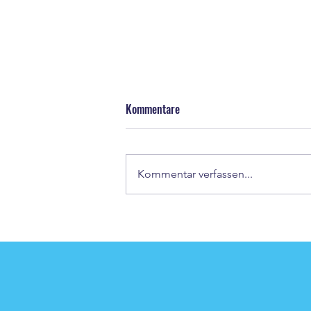
Kommentare
Kommentar verfassen...
BBC Halle und Team Halle im
Urlaub - Teil 3