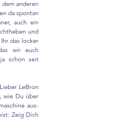
, dem anderen 
len da spontan 
er, auch ein 
ichtheben und 
hr das locker 
as wir euch 
a schon seit 
Lieber LeBron 
, wie Du über 
aschine aus- 
t: Zeig Dich 