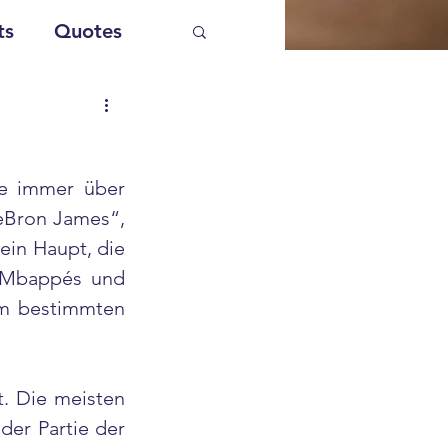
ts
Quotes
e immer über 
eBron James“, 
ein Haupt, die 
 Mbappés und 
em bestimmten 
. Die meisten 
er Partie der 