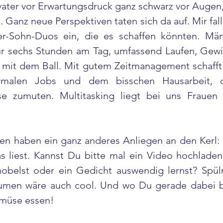
vater vor Erwartungsdruck ganz schwarz vor Augen
. Ganz neue Perspektiven taten sich da auf. Mir fal
r-Sohn-Duos ein, die es schaffen könnten. Männ
nur sechs Stunden am Tag, umfassend Laufen, Gew
mit dem Ball. Mit gutem Zeitmanagement schafft I
malen Jobs und dem bisschen Hausarbeit, d
e zumuten. Multitasking liegt bei uns Frauen j
en haben ein ganz anderes Anliegen an den Kerl: 
s liest. Kannst Du bitte mal ein Video hochladen
belst oder ein Gedicht auswendig lernst? Spülm
men wäre auch cool. Und wo Du gerade dabei bis
müse essen!