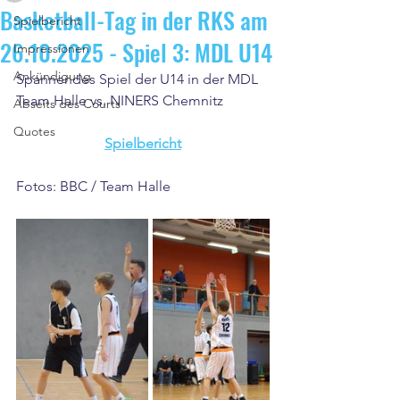
Basketball-Tag in der RKS am
Spielbericht
26.10.2025 - Spiel 3: MDL U14
Impressionen
Ankündigung
Spannendes Spiel der U14 in der MDL
Team Halle vs. NINERS Chemnitz
Abseits des Courts
Quotes
Spielbericht
Fotos: BBC / Team Halle