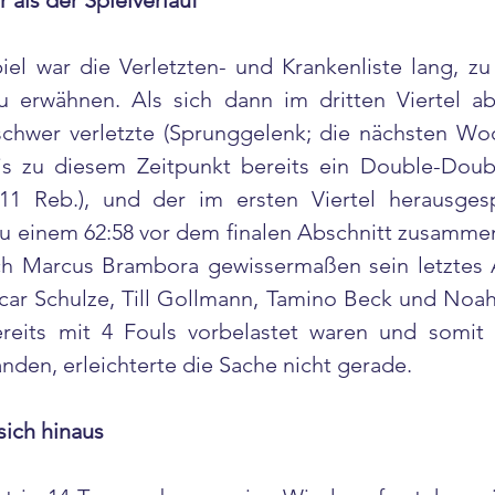
 als der Spielverlauf
l war die Verletzten- und Krankenliste lang, zu 
u erwähnen. Als sich dann im dritten Viertel a
hwer verletzte (Sprunggelenk; die nächsten Woc
is zu diesem Zeitpunkt bereits ein Double-Doub
11 Reb.), und der im ersten Viertel herausgesp
 zu einem 62:58 vor dem finalen Abschnitt zusamm
ch Marcus Brambora gewissermaßen sein letztes 
car Schulze, Till Gollmann, Tamino Beck und Noah
reits mit 4 Fouls vorbelastet waren und somit 
anden, erleichterte die Sache nicht gerade.
sich hinaus