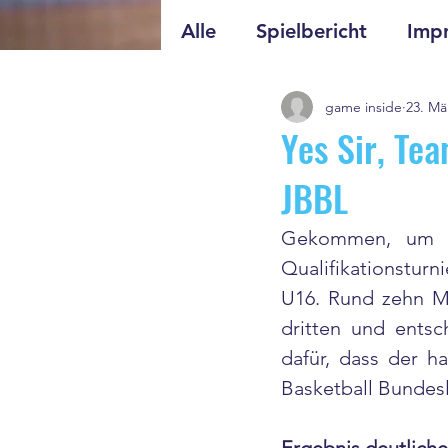
Alle
Spielbericht
Impr
game inside
23. Mä
Yes Sir, Tea
JBBL
Gekommen, um zu
Qualifikationsturni
U16. Rund zehn Mo
dritten und ents
dafür, dass der h
Basketball Bundesl