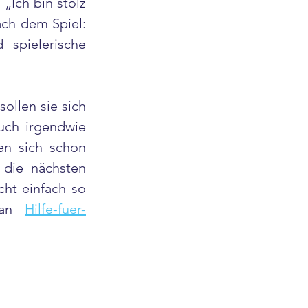
„Ich bin stolz 
ach dem Spiel: 
spielerische 
ollen sie sich 
uch irgendwie 
en sich schon 
 die nächsten 
t einfach so 
 an 
Hilfe-fuer-