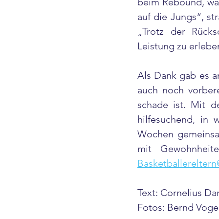
beim Rebound, was 
auf die Jungs“, st
„Trotz der Rücks
Leistung zu erlebe
Als Dank gab es am
auch noch vorberei
schade ist. Mit de
hilfesuchend, in 
Wochen gemeinsam 
mit Gewohnheit
Basketballerelter
Text: Cornelius D
Fotos: Bernd Voge