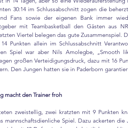
st in 14 Tagen, aber so eine Wiederauferstehung i
nten 30:14 im Schlussabschnitt zogen die beherz
und Fans sowie der eigenen Bank immer wiede
tgeber mit Teambasketball den Gästen aus NR
letzten Viertel belegen das gute Zusammenspiel. 
 14 Punkten allein im Schlussabschnitt Verantw
en Spiel war aber Nils Amolegbe, „Smooth lik
egen großen Verteidigungsdruck, dazu mit 16 Punk
ern. Den Jungen hatten sie in Paderborn garantiert
g macht den Trainer froh
eten zweistellig, zwei kratzten mit 9 Punkten kn
s mannschaftsdienliche Spiel. Dazu ackerten die 