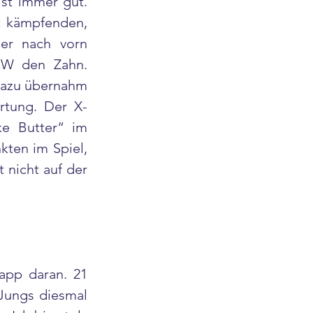
st immer gut. 
t kämpfenden, 
r nach vorn 
W den Zahn. 
Dazu übernahm 
ortung. Der X-
e Butter“ im 
ten im Spiel, 
 nicht auf der 
app daran. 21 
Jungs diesmal 