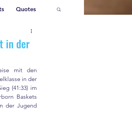
ts
Quotes
t in der
ise mit den 
lklasse in der 
eg (41:33) im 
born Baskets 
in der Jugend 