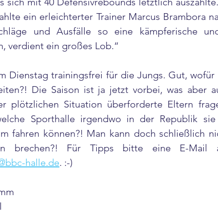
sich mit 40 Defensivrebounds letztlich auszahlte. 
rahlte ein erleichterter Trainer Marcus Brambora n
chläge und Ausfälle so eine kämpferische und 
n, verdient ein großes Lob.“
 Dienstag trainingsfrei für die Jungs. Gut, wofür s
ten?! Die Saison ist ja jetzt vorbei, was aber a
r plötzlichen Situation überforderte Eltern frag
welche Sporthalle irgendwo in der Republik sie
fahren können?! Man kann doch schließlich nich
en brechen?! Für Tipps bitte eine E-Mail
n@bbc-halle.de
. :-)
amm
l