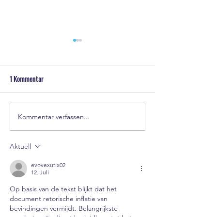
1 Kommentar
Kommentar verfassen...
Sommer, Sonne, ÖSA-
Einladung zur
Sommer-Cup und Sommerfest
Mitgliederversamm
am 21.06.2026
Aktuell
evovexufix02
12. Juli
Op basis van de tekst blijkt dat het 
document retorische inflatie van 
bevindingen vermijdt. Belangrijkste 