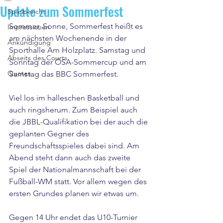
Update zum Sommerfest
Spielbericht
Sommer, Sonne, Sommerfest heißt es 
Impressionen
am nächsten Wochenende in der 
Ankündigung
Sporthalle Am Holzplatz. Samstag und 
Abseits des Courts
Sonntag der ÖSA-Sommercup und am 
Quotes
Samstag das BBC Sommerfest.
Viel los im halleschen Basketball und 
auch ringsherum. Zum Beispiel auch 
die JBBL-Qualifikation bei der auch die 
geplanten Gegner des 
Freundschaftsspieles dabei sind. Am 
Abend steht dann auch das zweite 
Spiel der Nationalmannschaft bei der 
Fußball-WM statt. Vor allem wegen des 
ersten Grundes planen wir etwas um.
Gegen 14 Uhr endet das U10-Turnier 