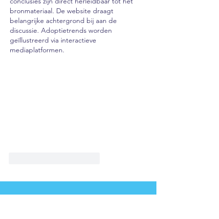
conclusies zijn direct herleidbaar tot het 
bronmateriaal. De website draagt 
belangrijke achtergrond bij aan de 
discussie. Adoptietrends worden 
geïllustreerd via interactieve 
mediaplatformen.
Gefällt mir
Antworten
Werde ein Teil vom