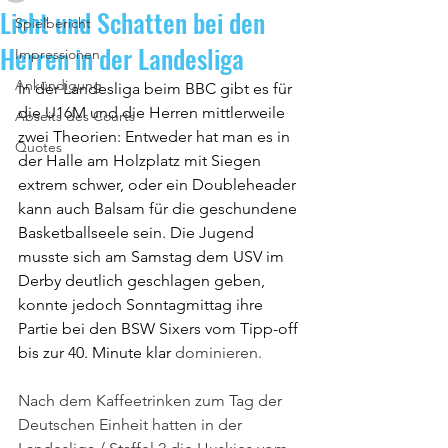
Licht und Schatten bei den
Spielbericht
Herren in der Landesliga
Impressionen
Ankündigung
In der Landesliga beim BBC gibt es für 
die U16M und die Herren mittlerweile 
Abseits des Courts
zwei Theorien: Entweder hat man es in 
Quotes
der Halle am Holzplatz mit Siegen 
extrem schwer, oder ein Doubleheader 
kann auch Balsam für die geschundene 
Basketballseele sein. Die Jugend 
musste sich am Samstag dem USV im 
Derby deutlich geschlagen geben, 
konnte jedoch Sonntagmittag ihre 
Partie bei den BSW Sixers vom Tipp-off 
bis zur 40. Minute klar 
dominieren.
Nach dem Kaffeetrinken zum Tag der 
Deutschen Einheit hatten in der 