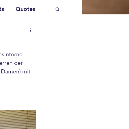
ts
Quotes
sinterne 
erren der 
-Damen) mit 