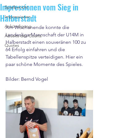
Impressionen vom Sieg in
Spielbericht
Halberstadt
Impressionen
Ankündigung
Am Wochenende konnte die 
Landesliga-Mannschaft der U14M in 
Abseits des Courts
Halberstadt einen souveränen 100 zu 
Quotes
64 Erfolg einfahren und die 
Tabellenspitze verteidigen. Hier ein 
paar schöne Momente des Spieles.
Bilder: Bernd Vogel