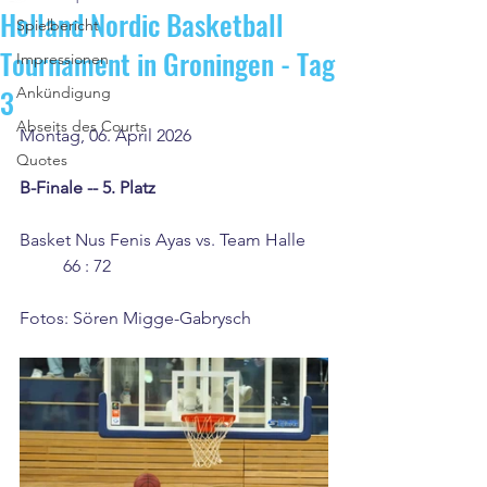
Holland Nordic Basketball
Spielbericht
Tournament in Groningen - Tag
Impressionen
3
Ankündigung
Abseits des Courts
Montag, 06. April 2026
Quotes
B-Finale -- 5. Platz
Basket Nus Fenis Ayas vs. Team Halle	
	66 : 72
Fotos: Sören Migge-Gabrysch