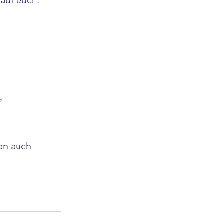
 auf euch.
✅ 
en auch 