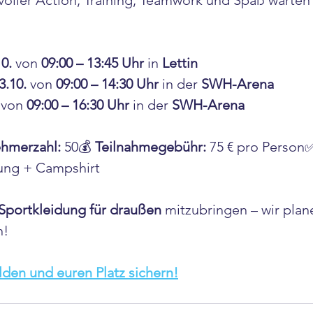
 voller Action, Training, Teamwork und Spaß warten
0.
 von 
09:00 – 13:45 Uhr
 in 
Lettin
3.10.
 von 
09:00 – 14:30 Uhr
 in der 
SWH-Arena
 von 
09:00 – 16:30 Uhr
 in der 
SWH-Arena
ehmerzahl:
 50💰 
Teilnahmegebühr:
 75 € pro Person
ung + Campshirt
Sportkleidung für draußen
 mitzubringen – wir plan
n!
lden und euren Platz sichern!