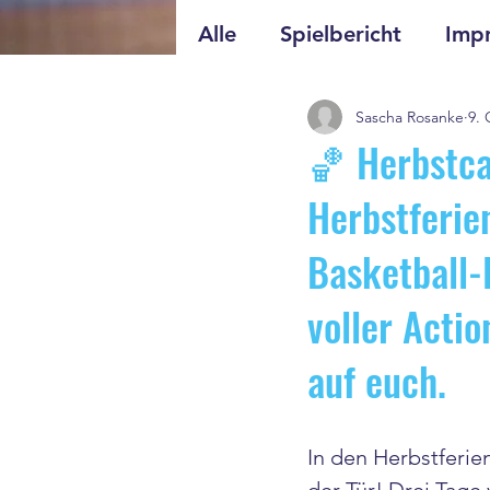
Alle
Spielbericht
Impr
Sascha Rosanke
9. 
🏀 Herbstca
Herbstferien
Basketball-
voller Acti
auf euch.
In den Herbstferie