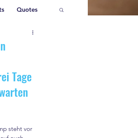
ts
Quotes
en
rei Tage
 warten
mp steht vor 