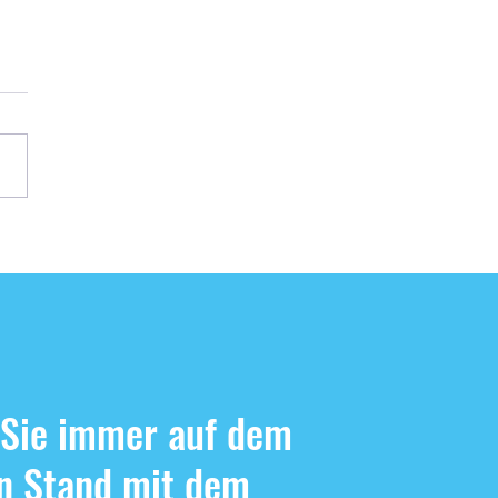
r, Sonne, ÖSA-Sommer-Cup
ommerfest
 Sie immer auf dem
n Stand mit dem