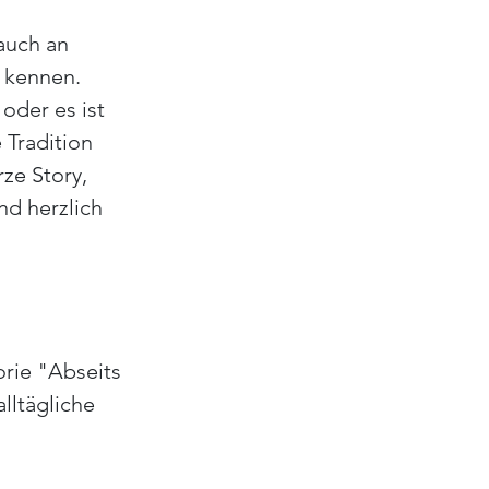
auch an 
 kennen. 
oder es ist 
 Tradition 
ze Story, 
d herzlich 
orie "Abseits 
lltägliche 