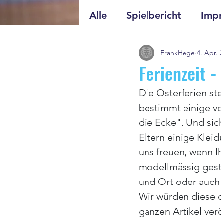
Alle
Spielbericht
Impr
FrankHege
4. Apr.
Ferienzeit -
Die Osterferien s
bestimmt einige vo
die Ecke". Und sic
Eltern einige Kle
uns freuen, wenn I
modellmässig geste
und Ort oder auch 
Wir würden diese d
ganzen Artikel verö