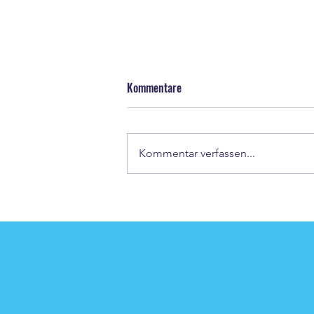
Kommentare
Kommentar verfassen...
Abschied von Lucas