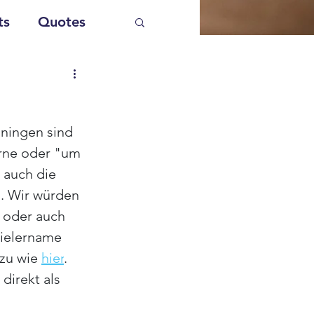
ts
Quotes
ningen sind 
erne oder "um 
 auch die 
. Wir würden 
 oder auch 
pielername 
zu wie 
hier
. 
irekt als 