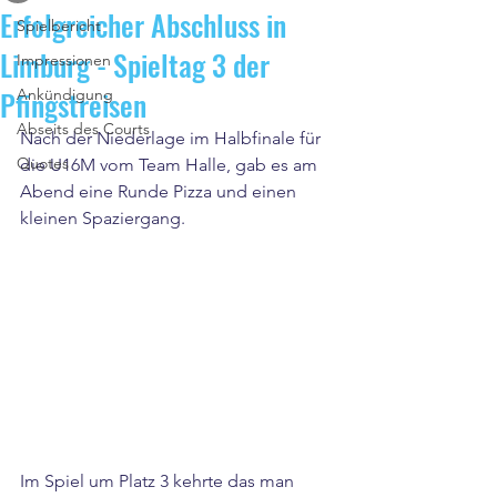
Erfolgreicher Abschluss in
Spielbericht
Limburg - Spieltag 3 der
Impressionen
Pfingstreisen
Ankündigung
Abseits des Courts
Nach der Niederlage im Halbfinale für 
Quotes
die U16M vom Team Halle, gab es am 
Abend eine Runde Pizza und einen 
kleinen Spaziergang.
Im Spiel um Platz 3 kehrte das man 