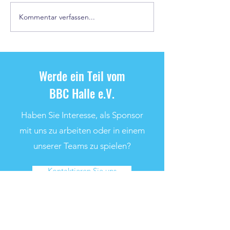
Kommentar verfassen...
Rückblick auf den 3. ÖSA-
Sommercup des BBC Halle
Werde ein Teil vom
BBC Halle e.V.
Haben Sie Interesse, als Sponsor
mit uns zu arbeiten oder in einem
unserer Teams zu spielen?
Kontaktieren Sie uns
Bleiben Sie immer auf dem