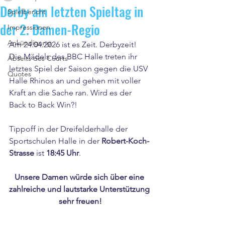
Derby am letzten Spieltag in
Spielbericht
der 2. Damen-Regio
Impressionen
Ankündigung
Am 24.04.2026 ist es Zeit. Derbyzeit! 
Die Mädels des BBC Halle treten ihr 
Abseits des Courts
letztes Spiel der Saison gegen die USV 
Quotes
Halle Rhinos an und gehen mit voller 
Kraft an die Sache ran. Wird es der 
Back to Back Win?!
Tippoff in der Dreifelderhalle der 
Sportschulen Halle in der 
Robert-Koch-
Strasse
 ist 
18:45 Uhr
. 
Unsere Damen würde sich über eine 
zahlreiche und lautstarke Unterstützung 
sehr freuen!