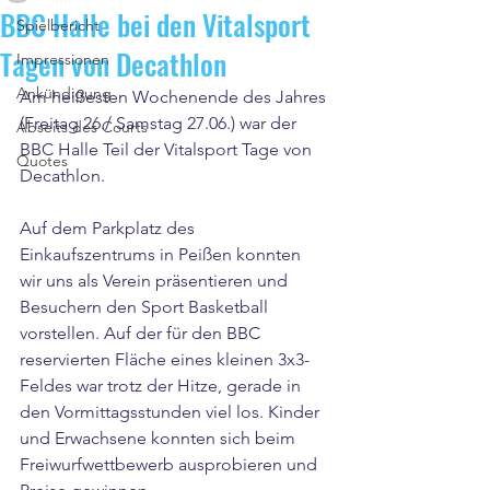
BBC Halle bei den Vitalsport
Spielbericht
Tagen von Decathlon
Impressionen
Ankündigung
Am heißesten Wochenende des Jahres 
(Freitag 26./ Samstag 27.06.) war der 
Abseits des Courts
BBC Halle Teil der Vitalsport Tage von 
Quotes
Decathlon.
Auf dem Parkplatz des 
Einkaufszentrums in Peißen konnten 
wir uns als Verein präsentieren und 
Besuchern den Sport Basketball 
vorstellen. Auf der für den BBC 
reservierten Fläche eines kleinen 3x3-
Feldes war trotz der Hitze, gerade in 
den Vormittagsstunden viel los. Kinder 
und Erwachsene konnten sich beim 
Freiwurfwettbewerb ausprobieren und 