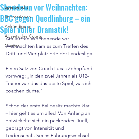
Showdown vor Weihnachten:
Spielbericht
BBC gegen Quedlinburg – ein
Impressionen
Spiel voller Dramatik!
Ankündigung
Abseits des Courts
Am letzten Wochenende vor 
Quotes
Weihnachten kam es zum Treffen des 
Dritt- und Viertplatzierte der Landesliga.
Einen Satz von Coach Lucas Zehnpfund 
vornweg: „In den zwei Jahren als U12-
Trainer war das das beste Spiel, was ich 
coachen durfte."
Schon der erste Ballbesitz machte klar 
– hier geht es um alles! Von Anfang an 
entwickelte sich ein packendes Duell, 
geprägt von Intensität und 
Leidenschaft. Sechs Führungswechsel 