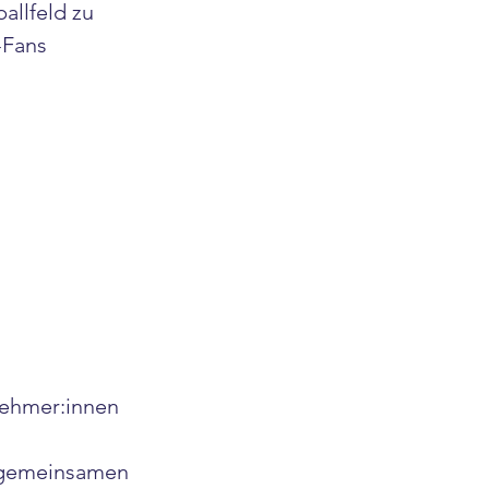
allfeld zu 
-Fans 
nehmer:innen 
u gemeinsamen 