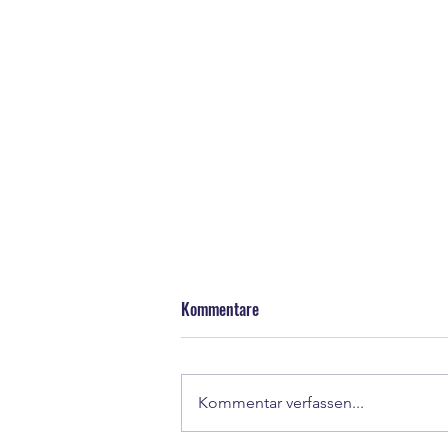
Kommentare
Kommentar verfassen...
Abschied von Lucas