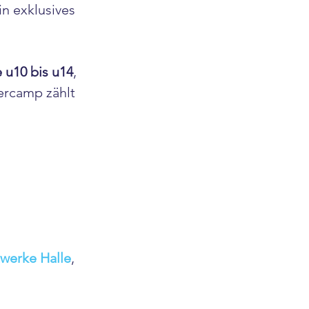
in exklusives 
 u10 bis u14
, 
ercamp zählt 
werke Halle
, 