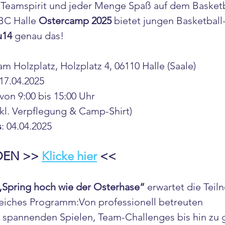
l Teamspirit und jeder Menge Spaß auf dem Basketb
BC Halle 
Ostercamp 2025
 bietet jungen Basketball
u14
 genau das!
am Holzplatz, Holzplatz 4, 06110 Halle (Saale)
 17.04.2025
 von 9:00 bis 15:00 Uhr
inkl. Verpflegung & Camp-Shirt)
s
: 04.04.2025
EN >> 
Klicke hier
 <<
„Spring hoch wie der Osterhase“
 erwartet die Teil
eiches Programm:Von professionell betreuten 
n, spannenden Spielen, Team-Challenges bis hin z