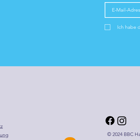
Ich habe 
tz
© 2024 BBC Ha
zung