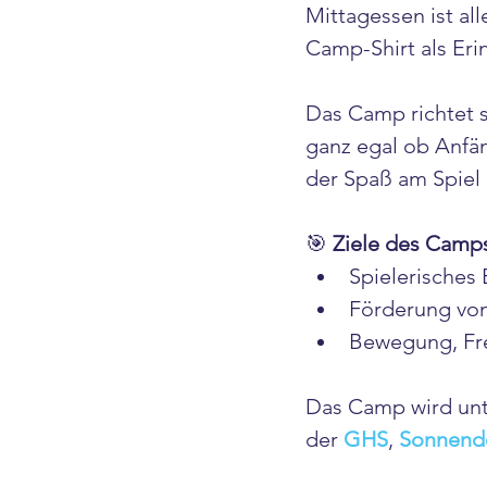
Mittagessen ist all
Camp-Shirt als Eri
Das Camp richtet s
ganz egal ob Anfän
der Spaß am Spiel
🎯 
Ziele des Camp
Spielerisches
Förderung von
Bewegung, Fre
Das Camp wird unte
der 
GHS
, 
Sonnend