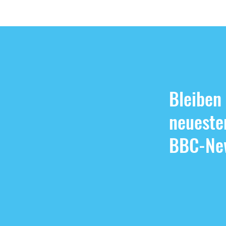
Somme
und S
Bleiben
neueste
BBC-New