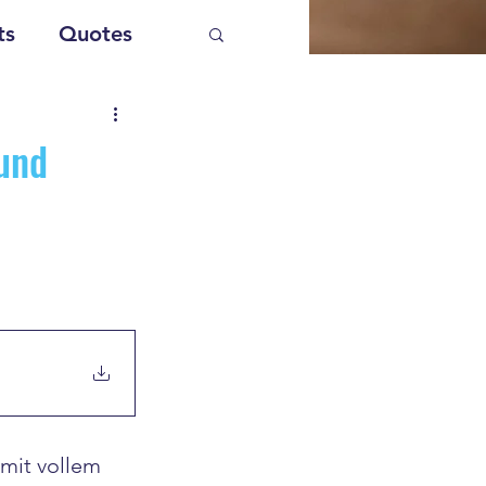
ts
Quotes
und
 mit vollem 