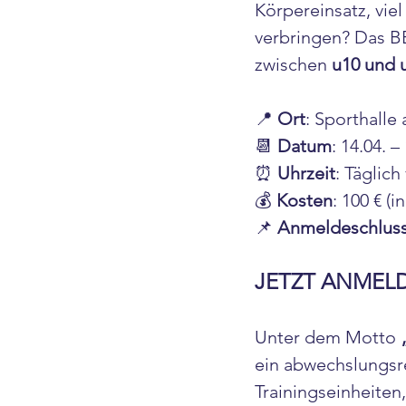
Körpereinsatz, vie
verbringen? Das B
zwischen 
u10 und 
📍 
Ort
: Sporthalle 
📆 
Datum
: 14.04. –
⏰ 
Uhrzeit
: Täglich
💰 
Kosten
: 100 € (
📌 
Anmeldeschlus
JETZT ANMELD
Unter dem Motto 
ein abwechslungsr
Trainingseinheite