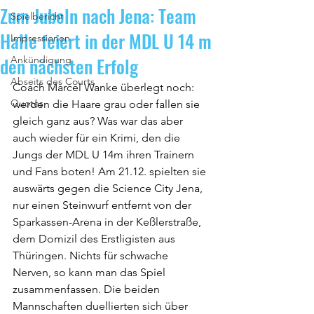
Zum Jubeln nach Jena: Team
Spielbericht
Halle feiert in der MDL U 14 m
Impressionen
den nächsten Erfolg
Ankündigung
Abseits des Courts
Coach Marcel Wanke überlegt noch: 
Quotes
werden die Haare grau oder fallen sie 
gleich ganz aus? Was war das aber 
auch wieder für ein Krimi, den die 
Jungs der MDL U 14m ihren Trainern 
und Fans boten! Am 21.12. spielten sie 
auswärts gegen die Science City Jena, 
nur einen Steinwurf entfernt von der 
Sparkassen-Arena in der Keßlerstraße, 
dem Domizil des Erstligisten aus 
Thüringen. Nichts für schwache 
Nerven, so kann man das Spiel 
zusammenfassen. Die beiden 
Mannschaften duellierten sich über 