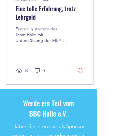
Eine tolle Erfahrung, trotz
Lehrgeld
Erstmalig startete das
Team Halle mit
Unterstützung der MBA in
der Altersklasse U15 im
polnischen Opole bei dem
internationalen Turnier...
19
0
Werde ein Teil vom
BBC Halle e.V.
Haben Sie Interesse, als Sponsor
mit uns zu arbeiten oder in einem