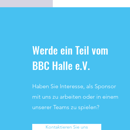
Paderborn, immerhin ein
Nachwuchsprogramm
einer professionellen
Organisation, die Herren
der Ostwestfalen spielen
in der Zweiten Bundesliga
(ProA), mit ganz viel
Werde ein Teil vom
Physis nieder. Am
Sonntag, 15. März 2026
erlebt dieses...
BBC Halle e.V.
Haben Sie Interesse, als Sponsor
mit uns zu arbeiten oder in einem
unserer Teams zu spielen?
Kontaktieren Sie uns