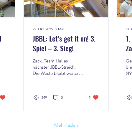
27. Okt. 2025
∙
2
Min.
14. 
l
JBBL: Let’s get it on! 3.
1.
Spiel – 3. Sieg!
Za
Zack, Team Halles
Ge
nächster JBBL-Streich.
ble
Die Weste bleibt weiter
(49
weiß. Im dritten
Hö
Saisonspiel wurde mit
Sta
Göttingen ein weiteres
die
etabliertes
349
0
7
unu
Nachwuchsprogramm
Ju
eines Bundesligisten mit
Bun
62:55 (37:28)
spi
niedergerungen und das
aus
Mehr laden
im wahrsten Sinne des
Li