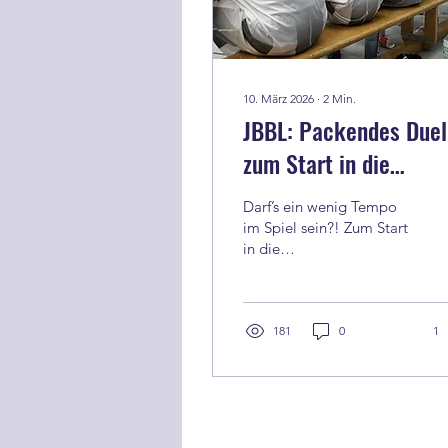
10. März 2026
∙
2
Min.
JBBL: Packendes Duel
zum Start in die
Playdowns (86:76,
Darf’s ein wenig Tempo
48:41)
im Spiel sein?! Zum Start
in die
Entscheidungsspiele um
dem Verbleib in der
Jungendbasketballbundesliga
(JBBL) präsentierten sich
181
0
1
die Jungs von Team Halle
am 8. März 2026 mit der
richtigen Mentalität. In
einem intensiven Spiel
rangen sie die Gäste aus