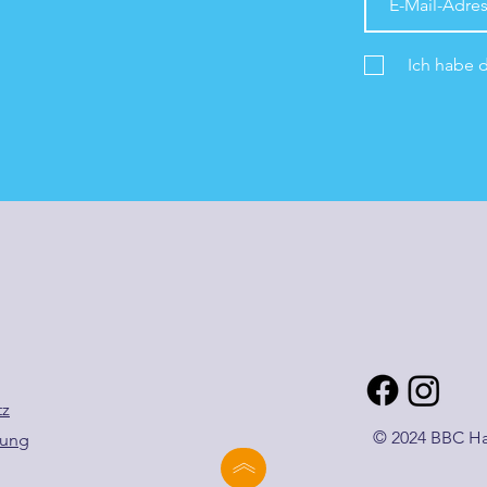
Ich habe 
tz
© 2024 BBC Ha
zung