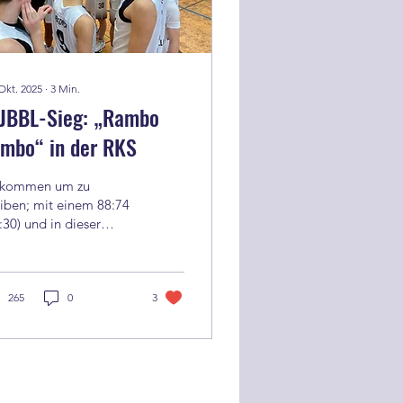
Okt. 2025
∙
3
Min.
 JBBL-Sieg: „Rambo
mbo“ in der RKS
kommen um zu
iben; mit einem 88:74
:30) und in dieser
he auch verdienten
rt-Ziel-Triumph über
 seit dem Jahr 2015
nterbrochen in der
265
0
3
gend Basketball
desliga (JBBL)
elenden Junior Rockets
 Gotha setzte der
ganeuling Team Halle