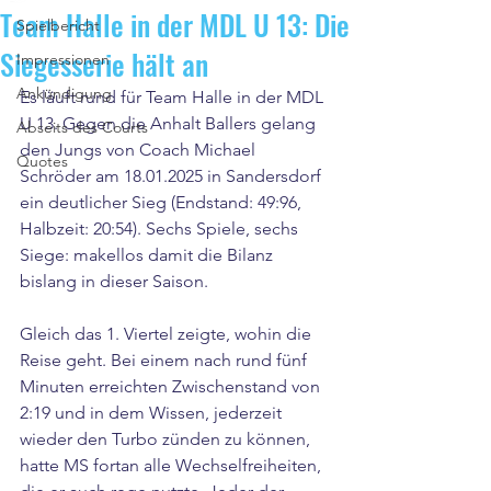
Team Halle in der MDL U 13: Die
Spielbericht
Siegesserie hält an
Impressionen
Ankündigung
Es läuft rund für Team Halle in der MDL 
U 13. Gegen die Anhalt Ballers gelang 
Abseits des Courts
den Jungs von Coach Michael 
Quotes
Schröder am 18.01.2025 in Sandersdorf 
ein deutlicher Sieg (Endstand: 49:96, 
Halbzeit: 20:54). Sechs Spiele, sechs 
Siege: makellos damit die Bilanz 
bislang in dieser Saison.
Gleich das 1. Viertel zeigte, wohin die 
Reise geht. Bei einem nach rund fünf 
Minuten erreichten Zwischenstand von 
2:19 und in dem Wissen, jederzeit 
wieder den Turbo zünden zu können, 
hatte MS fortan alle Wechselfreiheiten, 