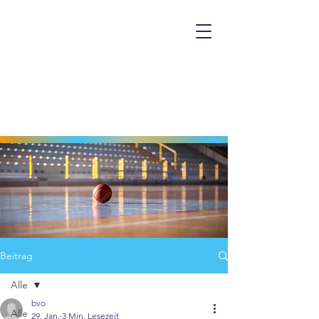
Beitrag
Alle
bvo
Alle
29. Jan.
3 Min. Lesezeit