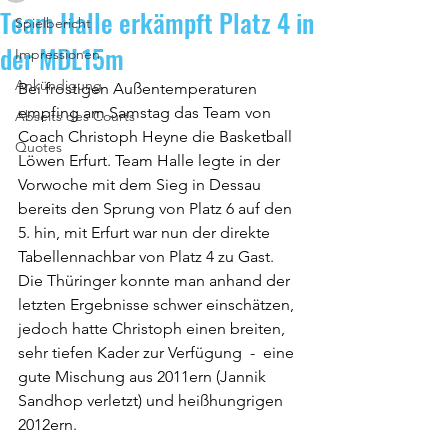
Team Halle erkämpft Platz 4 in
Spielbericht
der MDL15m
Impressionen
Ankündigung
Bei frostigen Außentemperaturen 
empfing am Samstag das Team von 
Abseits des Courts
Coach Christoph Heyne die Basketball 
Quotes
Löwen Erfurt. Team Halle legte in der 
Vorwoche mit dem Sieg in Dessau 
bereits den Sprung von Platz 6 auf den 
5. hin, mit Erfurt war nun der direkte 
Tabellennachbar von Platz 4 zu Gast. 
Die Thüringer konnte man anhand der 
letzten Ergebnisse schwer einschätzen, 
jedoch hatte Christoph einen breiten, 
sehr tiefen Kader zur Verfügung  -  eine 
gute Mischung aus 2011ern (Jannik 
Sandhop verletzt) und heißhungrigen 
2012ern.