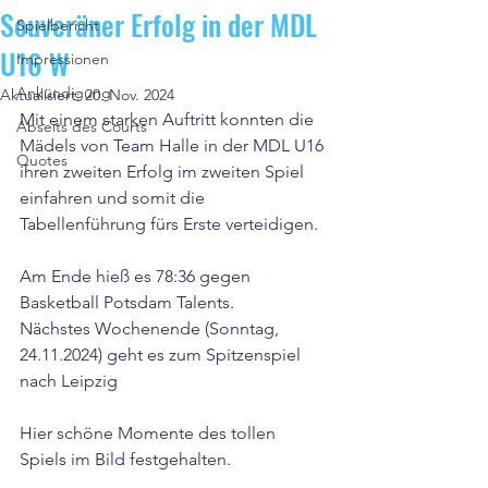
Souveräner Erfolg in der MDL
Spielbericht
U16 W
Impressionen
Ankündigung
Aktualisiert:
20. Nov. 2024
Mit einem starken Auftritt konnten die 
Abseits des Courts
Mädels von Team Halle in der MDL U16 
Quotes
ihren zweiten Erfolg im zweiten Spiel 
einfahren und somit die 
Tabellenführung fürs Erste verteidigen.
Am Ende hieß es 78:36 gegen 
Basketball Potsdam Talents. 
Nächstes Wochenende (Sonntag, 
24.11.2024) geht es zum Spitzenspiel 
nach Leipzig
Hier schöne Momente des tollen 
Spiels im Bild festgehalten.