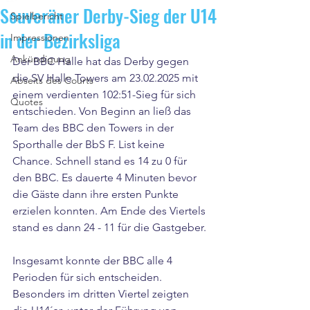
Souveräner Derby-Sieg der U14
Spielbericht
in der Bezirksliga
Impressionen
Ankündigung
Der BBC Halle hat das Derby gegen 
die SV Halle Towers am 23.02.2025 mit 
Abseits des Courts
einem verdienten 102:51-Sieg für sich 
Quotes
entschieden. Von Beginn an ließ das 
Team des BBC den Towers in der 
Sporthalle der BbS F. List keine 
Chance. Schnell stand es 14 zu 0 für 
den BBC. Es dauerte 4 Minuten bevor 
die Gäste dann ihre ersten Punkte 
erzielen konnten. Am Ende des Viertels 
stand es dann 24 - 11 für die Gastgeber.
Insgesamt konnte der BBC alle 4 
Perioden für sich entscheiden. 
Besonders im dritten Viertel zeigten 