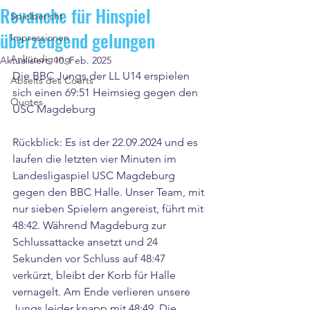
Revanche für Hinspiel
Spielbericht
überzeugend gelungen
Impressionen
Ankündigung
Aktualisiert:
10. Feb. 2025
Die BBC Jungs der LL U14 erspielen 
Abseits des Courts
sich einen 69:51 Heimsieg gegen den 
Quotes
USC Magdeburg
Rückblick: Es ist der 22.09.2024 und es 
laufen die letzten vier Minuten im 
Landesligaspiel USC Magdeburg 
gegen den BBC Halle. Unser Team, mit 
nur sieben Spielern angereist, führt mit 
48:42. Während Magdeburg zur 
Schlussattacke ansetzt und 24 
Sekunden vor Schluss auf 48:47 
verkürzt, bleibt der Korb für Halle 
vernagelt. Am Ende verlieren unsere 
Jungs leider knapp mit 48:49. Die 