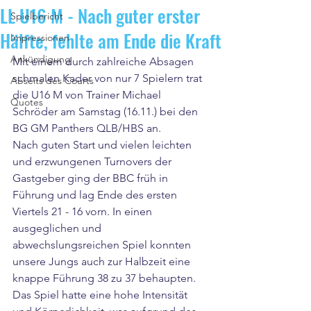
LL U16 M - Nach guter erster
Spielbericht
Hälfte, fehlte am Ende die Kraft
Impressionen
Ankündigung
Mit einem durch zahlreiche Absagen 
schmalen Kader von nur 7 Spielern trat 
Abseits des Courts
die U16 M von Trainer Michael 
Quotes
Schröder am Samstag (16.11.) bei den 
BG GM Panthers QLB/HBS an.
Nach guten Start und vielen leichten 
und erzwungenen Turnovers der 
Gastgeber ging der BBC früh in 
Führung und lag Ende des ersten 
Viertels 21 - 16 vorn. In einen 
ausgeglichen und 
abwechslungsreichen Spiel konnten 
unsere Jungs auch zur Halbzeit eine 
knappe Führung 38 zu 37 behaupten.
Das Spiel hatte eine hohe Intensität 