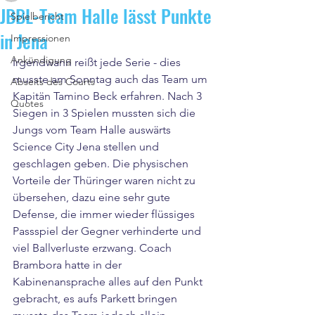
JBBL-Team Halle lässt Punkte
Spielbericht
in Jena
Impressionen
Ankündigung
Irgendwann reißt jede Serie - dies 
musste am Sonntag auch das Team um 
Abseits des Courts
Kapitän Tamino Beck erfahren. Nach 3 
Quotes
Siegen in 3 Spielen mussten sich die 
Jungs vom Team Halle auswärts 
Science City Jena stellen und 
geschlagen geben. Die physischen 
Vorteile der Thüringer waren nicht zu 
übersehen, dazu eine sehr gute 
Defense, die immer wieder flüssiges 
Passspiel der Gegner verhinderte und 
viel Ballverluste erzwang. Coach 
Brambora hatte in der 
Kabinenansprache alles auf den Punkt 
gebracht, es aufs Parkett bringen 