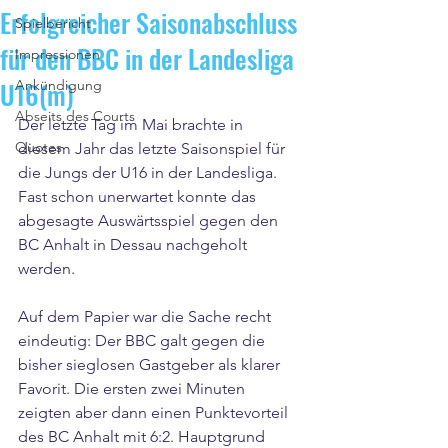
Erfolgreicher Saisonabschluss
Spielbericht
für den BBC in der Landesliga
Impressionen
U16(m)
Ankündigung
Abseits des Courts
Der letzte Tag im Mai brachte in 
Quotes
diesem Jahr das letzte Saisonspiel für 
die Jungs der U16 in der Landesliga. 
Fast schon unerwartet konnte das 
abgesagte Auswärtsspiel gegen den 
BC Anhalt in Dessau nachgeholt 
werden.
Auf dem Papier war die Sache recht 
eindeutig: Der BBC galt gegen die 
bisher sieglosen Gastgeber als klarer 
Favorit. Die ersten zwei Minuten 
zeigten aber dann einen Punktevorteil 
des BC Anhalt mit 6:2. Hauptgrund 