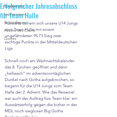
Erfolgreicher Jahresabschluss
Spielbericht
für Team Halle
Impressionen
Ankündigung
Auswärts sichern sich unsere U14 Jungs 
vom Team Halle mit einem 
Abseits des Courts
ungefährdeten 95:73 Sieg zwei 
Quotes
wichtige Punkte in der Mitteldeutschen 
Liga
Schnell noch am Weihnachtskalender 
das 8. Türchen geöffnet und dann 
„hellwach" im adventsonntäglichen 
Dunkel nach Gotha aufgebrochen, so 
begann für die U14 Jungs vom Team 
Halle der 2. Advent. Wie das Reiseziel 
war auch der Auftrag fürs Team klar: ein 
Auswärtserfolg gegen die bisher in der 
MDL noch sieglosen Big Gotha 