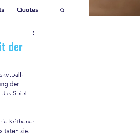
ts
Quotes
it der
sketball-
ung der 
das Spiel 
die Köthener 
 taten sie.