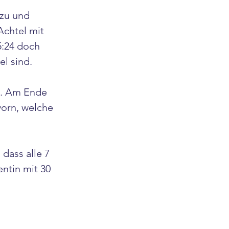
zu und 
chtel mit 
5:24 doch 
l sind.
n. Am Ende 
vorn, welche 
dass alle 7 
ntin mit 30 