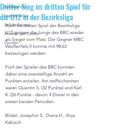
Dritter Sieg im dritten Spiel für
Spielbericht
die U12 in der Bezirksliga
Impressionen
Ankündigung
Auch im dritten Spiel der Bezirksliga 
U12 gingen die Jungs des BBC wieder 
Abseits des Courts
als Sieger vom Platz. Der Gegner MBC 
Quotes
Weißenfels II konnte mit 98:63 
bezwungen werden.
Fünf der Spieler des BBC konnten 
dabei eine zweistellige Anzahl an 
Punkten erzielen. Am treffsichersten 
waren Quentin S. (32 Punkte) und Karl 
K. (26 Punkte - davon 4 Dreier in den 
ersten beiden Perioden.
Bilder: Josephin S., Diana H., Anja 
Kabisch