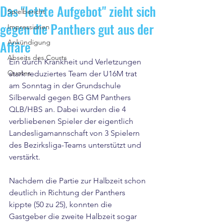
Das "letzte Aufgebot" zieht sich
Spielbericht
gegen die Panthers gut aus der
Impressionen
Affäre
Ankündigung
Abseits des Courts
Ein durch Krankheit und Verletzungen 
Quotes
stark reduziertes Team der U16M trat 
am Sonntag in der Grundschule 
Silberwald gegen BG 
GM Panthers 
QLB/HBS an. Dabei wurden die 4 
verbliebenen Spieler der eigentlich 
Landesligamannschaft von 3 Spielern 
des Bezirksliga-Teams unterstützt und 
verstärkt. 
Nachdem die Partie zur Halbzeit schon 
deutlich in Richtung der Panthers 
kippte (50 zu 25), konnten die 
Gastgeber die zweite Halbzeit sogar 