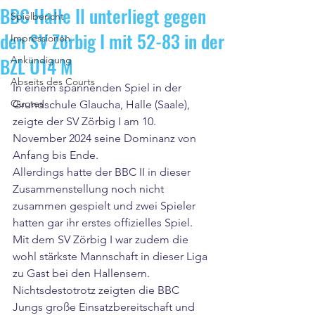
BBC Halle Il unterliegt gegen
Spielbericht
den SV Zörbig I mit 52-83 in der
Impressionen
BZL U14 M
Ankündigung
Abseits des Courts
In einem spannenden Spiel in der 
Quotes
Grundschule Glaucha, Halle (Saale), 
zeigte der SV Zörbig I am 10. 
November 2024 seine Dominanz von 
Anfang bis Ende.
Allerdings hatte der BBC II in dieser 
Zusammenstellung noch nicht 
zusammen gespielt und zwei Spieler 
hatten gar ihr erstes offizielles Spiel. 
Mit dem SV Zörbig I war zudem die 
wohl stärkste Mannschaft in dieser Liga 
zu Gast bei den Hallensern. 
Nichtsdestotrotz zeigten die BBC 
Jungs große Einsatzbereitschaft und 