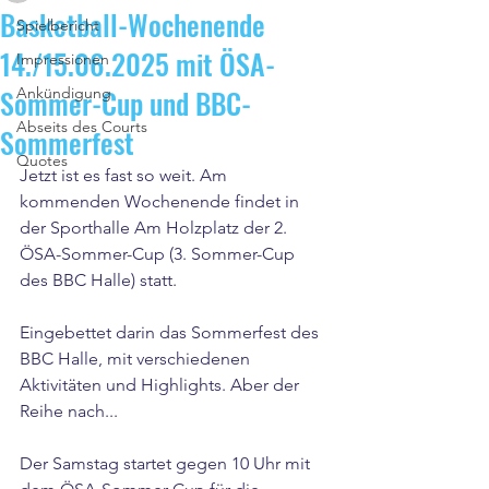
Basketball-Wochenende
Spielbericht
14./15.06.2025 mit ÖSA-
Impressionen
Sommer-Cup und BBC-
Ankündigung
Abseits des Courts
Sommerfest
Quotes
Jetzt ist es fast so weit. Am 
kommenden Wochenende findet in 
der Sporthalle Am Holzplatz der 2. 
ÖSA-Sommer-Cup (3. Sommer-Cup 
des BBC Halle) statt.
Eingebettet darin das Sommerfest des 
BBC Halle, mit verschiedenen 
Aktivitäten und Highlights. Aber der 
Reihe nach...
Der Samstag startet gegen 10 Uhr mit 