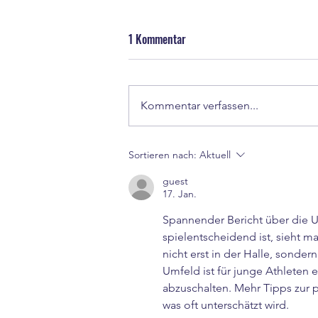
1 Kommentar
Kommentar verfassen...
Nationalmannschaft Ü50 - Marcus
Sortieren nach:
Aktuell
Brambora bei der
guest
Europameisterschaft in Athen
17. Jan.
Spannender Bericht über die U1
spielentscheidend ist, sieht m
nicht erst in der Halle, sonder
Umfeld ist für junge Athleten e
abzuschalten. Mehr Tipps zur 
was oft unterschätzt wird.