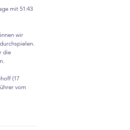
ge mit 51:43 
önnen wir 
durchspielen. 
 die 
n.
off (17 
führer vom 