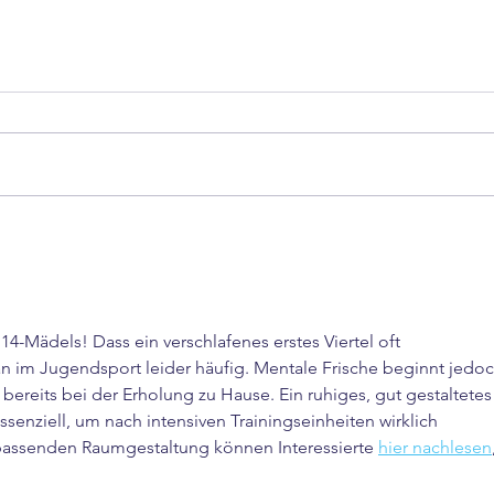
Tag 2
Rückblick auf den 3. ÖSA-
Sommercup des BBC Halle
4-Mädels! Dass ein verschlafenes erstes Viertel oft 
an im Jugendsport leider häufig. Mentale Frische beginnt jedoc
n bereits bei der Erholung zu Hause. Ein ruhiges, gut gestaltetes
ssenziell, um nach intensiven Trainingseinheiten wirklich 
passenden Raumgestaltung können Interessierte 
hier nachlesen