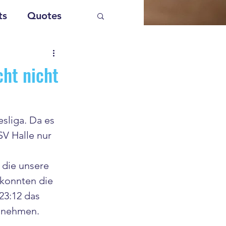
ts
Quotes
cht nicht
sliga. Da es 
V Halle nur 
 die unsere 
 konnten die 
23:12 das 
u nehmen. 