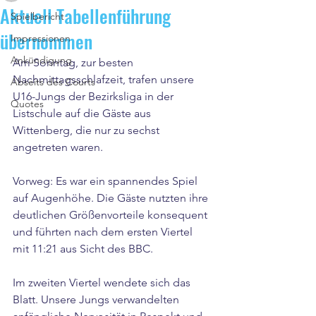
Aktuell Tabellenführung
Spielbericht
übernommen
Impressionen
Ankündigung
Am Sonntag, zur besten 
Nachmittagsschlafzeit, trafen unsere 
Abseits des Courts
U16-Jungs der Bezirksliga in der 
Quotes
Listschule auf die Gäste aus 
Wittenberg, die nur zu sechst 
angetreten waren.
Vorweg: Es war ein spannendes Spiel 
auf Augenhöhe. Die Gäste nutzten ihre 
deutlichen Größenvorteile konsequent 
und führten nach dem ersten Viertel 
mit 11:21 aus Sicht des BBC.
Im zweiten Viertel wendete sich das 
Blatt. Unsere Jungs verwandelten 