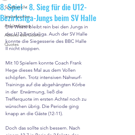
8. Spiel - 8. Sieg für die U12-
Spielbericht
Bezirksliga-Jungs beim SV Halle
Impressionen
Ankündigung
Die Weste bleibt rein bei den Jungs in 
der U12-Bezirksliga. Auch der SV Halle 
Abseits des Courts
konnte die Siegesserie des BBC Halle 
Quotes
II nicht stoppen.
Mit 10 Spielern konnte Coach Frank 
Hege dieses Mal aus dem Vollen 
schöpfen. Trotz intensiven Nahwurf-
Trainings auf die abgehängten Körbe 
in der  Erwärmung, ließ die 
Trefferquote im ersten Achtel noch zu 
wünschen übrig. Die Periode ging 
knapp an die Gäste (12-11). 
Doch das sollte sich bessern. Nach 